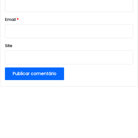
i
o
*
Email
*
Site