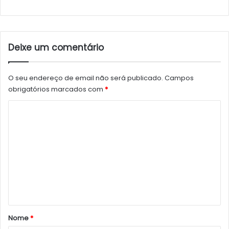
Deixe um comentário
O seu endereço de email não será publicado.
Campos
obrigatórios marcados com
*
C
o
m
e
n
t
á
r
Nome
*