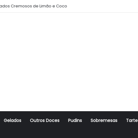
ados Cremosos de Limão e Coco
Gelados
Outros Doces
Pudins
Sobremesas
Tarte
r