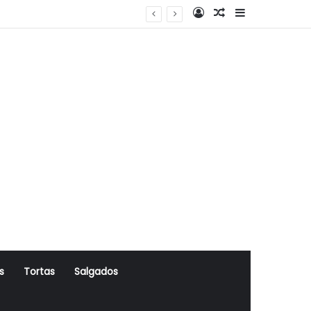
Log In
Artigo Aleatório
Sidebar
s
Tortas
Salgados