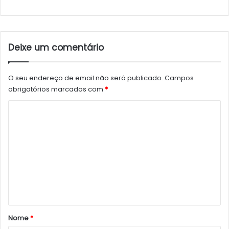
Deixe um comentário
O seu endereço de email não será publicado.
Campos
obrigatórios marcados com
*
C
o
m
e
n
t
á
r
Nome
*