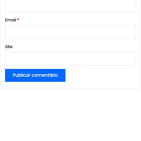
i
o
*
Email
*
Site