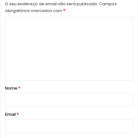
O seu endereço de email não será publicado.
Campos
obrigatórios marcados com
*
C
o
m
e
n
t
á
r
Nome
*
i
o
*
Email
*