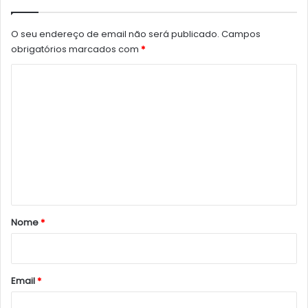
O seu endereço de email não será publicado.
Campos
obrigatórios marcados com
*
C
o
m
e
n
t
á
r
Nome
*
i
o
*
Email
*