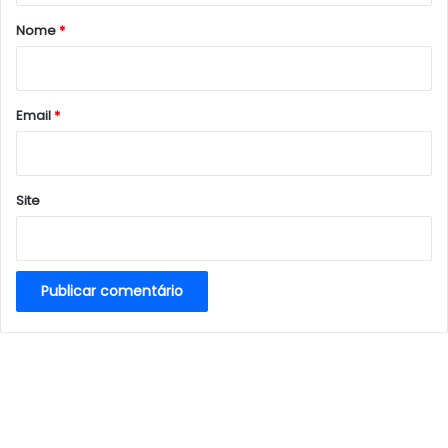
r
Nome
*
i
o
*
Email
*
Site