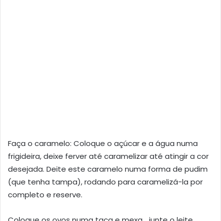
Faça o caramelo: Coloque o açúcar e a água numa
frigideira, deixe ferver até caramelizar até atingir a cor
desejada. Deite este caramelo numa forma de pudim
(que tenha tampa), rodando para caramelizá-la por
completo e reserve.
Coloque os ovos numa taça e mexa… junte o leite