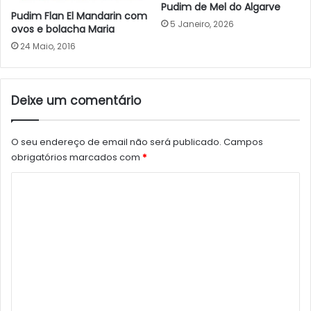
Pudim de Mel do Algarve
Pudim Flan El Mandarin com
5 Janeiro, 2026
ovos e bolacha Maria
24 Maio, 2016
Deixe um comentário
O seu endereço de email não será publicado.
Campos
obrigatórios marcados com
*
C
o
m
e
n
t
á