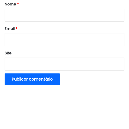
r
Nome
*
i
o
*
Email
*
Site