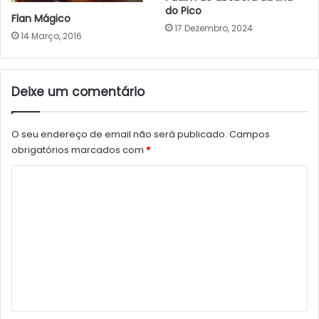
do Pico
Flan Mágico
17 Dezembro, 2024
14 Março, 2016
Deixe um comentário
O seu endereço de email não será publicado.
Campos
obrigatórios marcados com
*
C
o
m
e
n
t
á