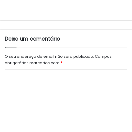
Deixe um comentário
O seu endereço de email não será publicado.
Campos
obrigatórios marcados com
*
C
o
m
e
n
t
á