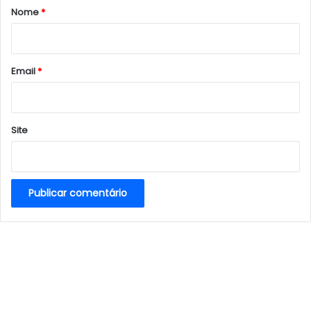
r
Nome
*
i
o
*
Email
*
Site