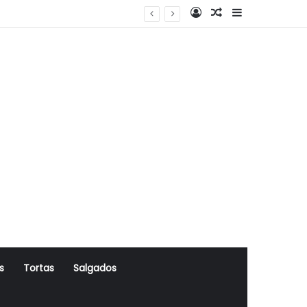
Log In
Artigo Aleatório
Sidebar
s
Tortas
Salgados