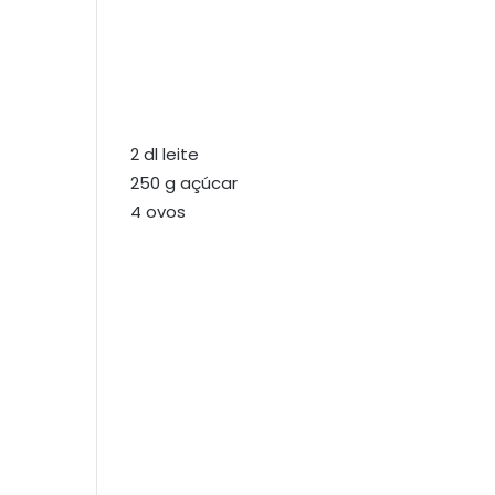
2 dl leite
250 g açúcar
4 ovos