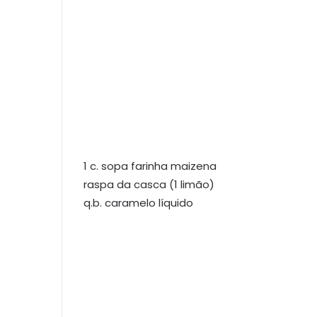
1 c. sopa farinha maizena
raspa da casca (1 limão)
q.b. caramelo líquido