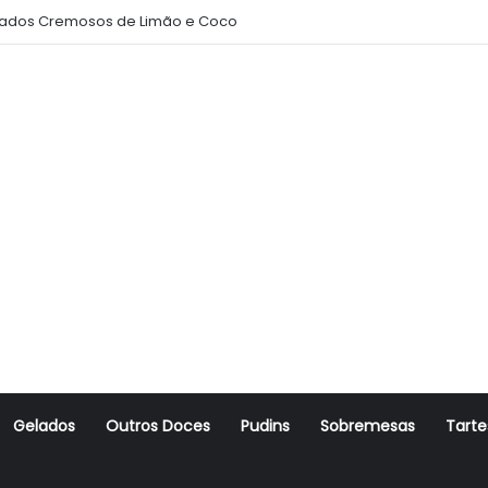
ados Cremosos de Limão e Coco
Gelados
Outros Doces
Pudins
Sobremesas
Tarte
r