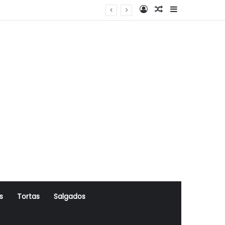
Log In
Artigo Aleatório
Sidebar
s
Tortas
Salgados