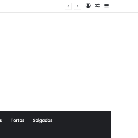
Log In
Artigo Aleatório
Sidebar
s
Tortas
Salgados