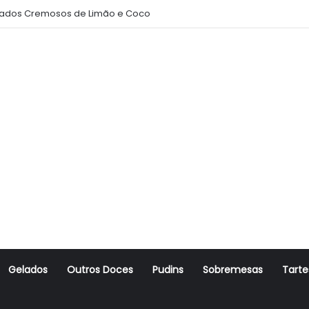
ados Cremosos de Limão e Coco
Gelados
Outros Doces
Pudins
Sobremesas
Tarte
r