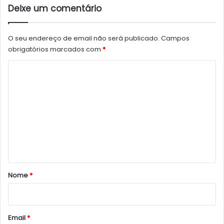
Deixe um comentário
O seu endereço de email não será publicado.
Campos
obrigatórios marcados com
*
C
o
m
e
n
t
á
r
Nome
*
i
o
*
Email
*