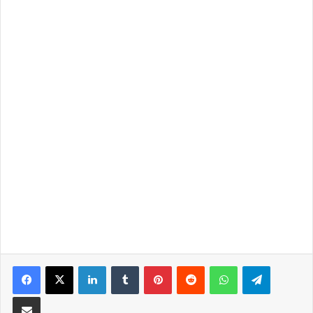
LinkedIn
Tumblr
Pinterest
Reddit
WhatsApp
Telegra
Partilhar Via Email