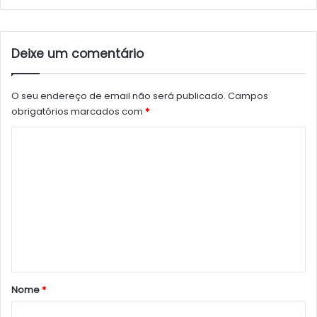
Deixe um comentário
O seu endereço de email não será publicado.
Campos
obrigatórios marcados com
*
C
o
m
e
n
t
á
r
Nome
*
i