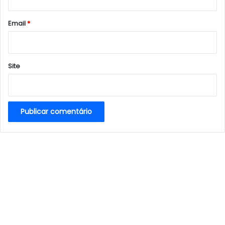
o
*
Email
*
Site