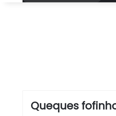
por
Queques fofinh