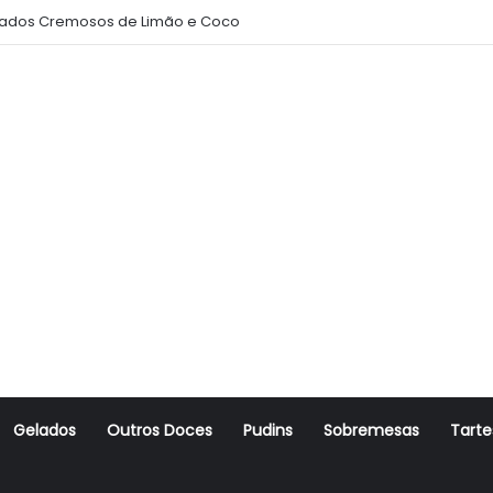
ados Cremosos de Limão e Coco
Gelados
Outros Doces
Pudins
Sobremesas
Tarte
r