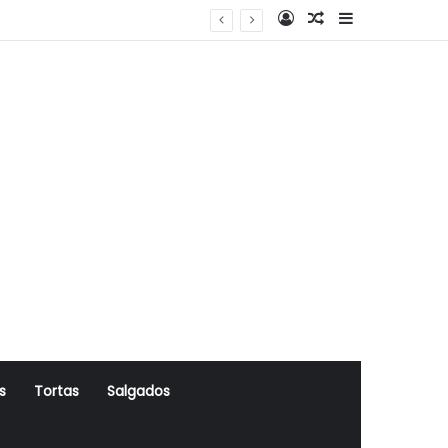
Log In
Artigo Aleatório
Sidebar
s
Tortas
Salgados