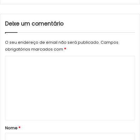
Deixe um comentário
O seu endereço de email não será publicado.
Campos
obrigatórios marcados com
*
C
o
m
e
n
t
á
r
Nome
*
i