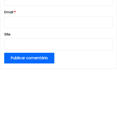
o
*
Email
*
Site