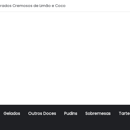
rados Cremosos de Limão e Coco
Gelados
Outros Doces
Pudins
Sobremesas
Tarte
r