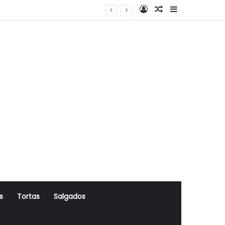
Log In
Artigo Aleatório
Sidebar
s
Tortas
Salgados