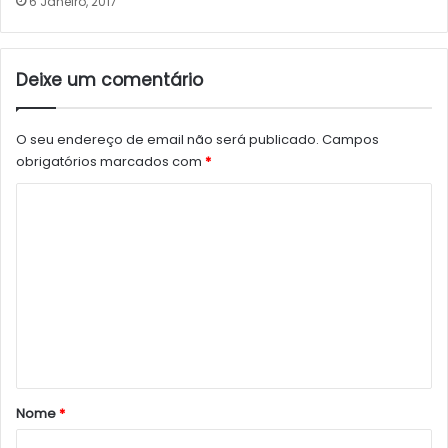
6 Janeiro, 2017
Deixe um comentário
O seu endereço de email não será publicado.
Campos
obrigatórios marcados com
*
C
o
m
e
n
t
á
r
Nome
*
i