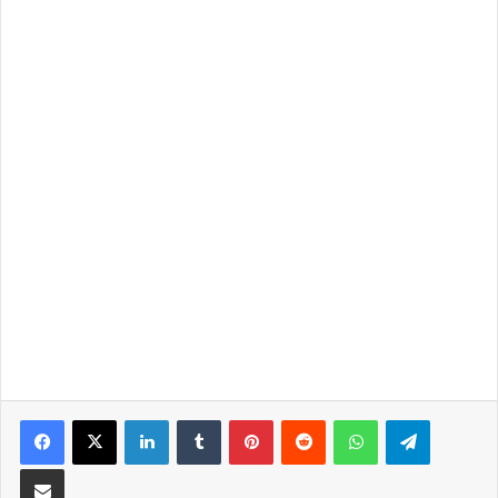
LinkedIn
Tumblr
Pinterest
Reddit
WhatsApp
Telegra
Partilhar Via Email