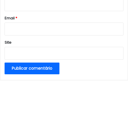
i
o
*
Email
*
Site