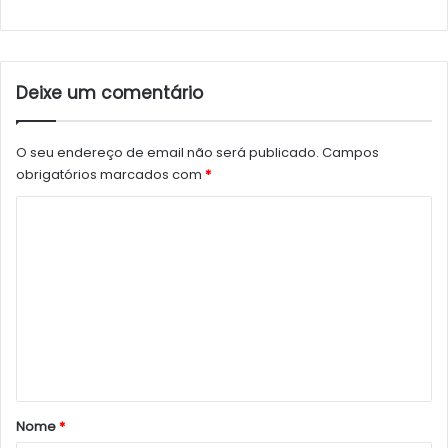
Deixe um comentário
O seu endereço de email não será publicado.
Campos
obrigatórios marcados com
*
C
o
m
e
n
t
á
r
Nome
*