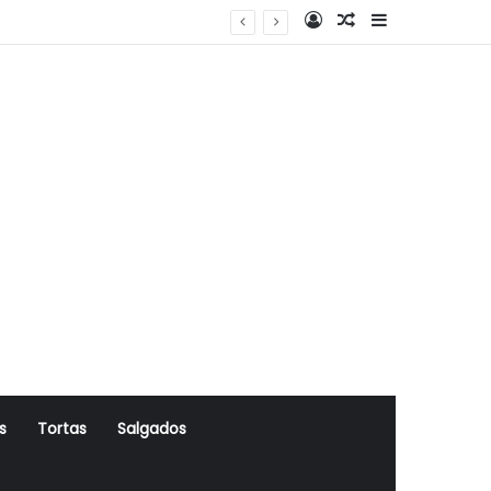
Log In
Artigo Aleatório
Sidebar
s
Tortas
Salgados