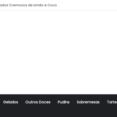
ados Cremosos de Limão e Coco
Gelados
Outros Doces
Pudins
Sobremesas
Tarte
r