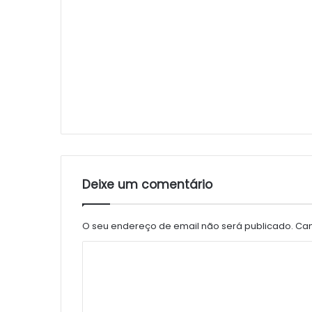
Deixe um comentário
O seu endereço de email não será publicado.
Cam
C
o
m