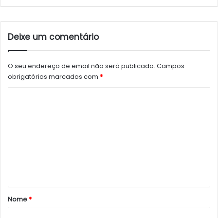
Deixe um comentário
O seu endereço de email não será publicado.
Campos
obrigatórios marcados com
*
C
o
m
e
n
t
á
r
Nome
*
i