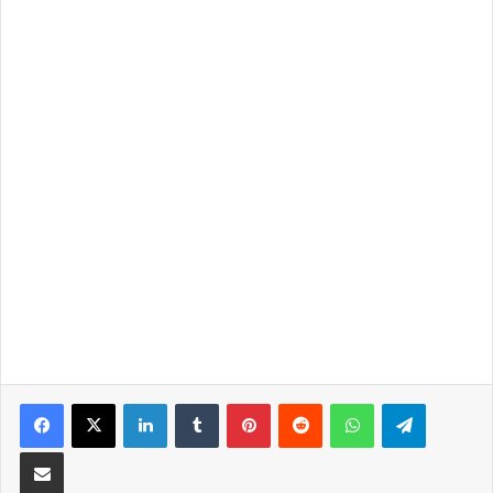
LinkedIn
Tumblr
Pinterest
Reddit
WhatsApp
Telegra
Partilhar Via Email