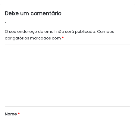
Deixe um comentário
O seu endereço de email não será publicado.
Campos
obrigatórios marcados com
*
C
o
m
e
n
t
á
r
Nome
*
i
o