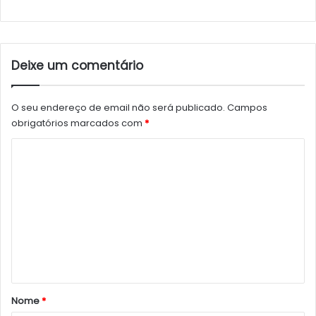
Deixe um comentário
O seu endereço de email não será publicado.
Campos
obrigatórios marcados com
*
C
o
m
e
n
t
á
r
Nome
*