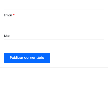
i
o
*
Email
*
Site