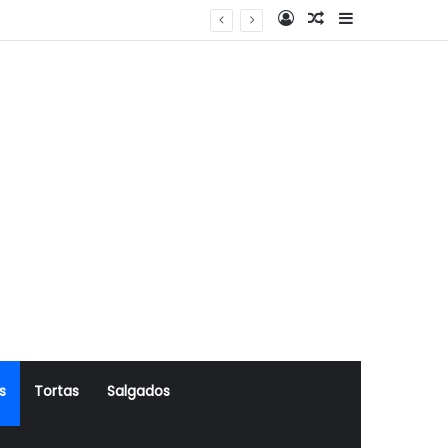
Log In
Artigo Aleatório
Sidebar
s
Tortas
Salgados