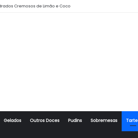
rados Cremosos de Limão e Coco
Gelados
Outros Doces
Pudins
Sobremesas
Tarte
r