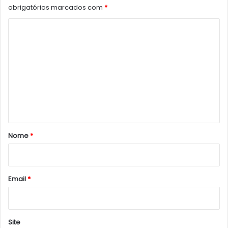
obrigatórios marcados com
*
C
o
m
e
n
t
á
r
Nome
*
i
o
*
Email
*
Site