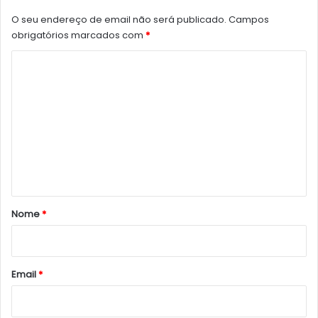
O seu endereço de email não será publicado.
Campos
obrigatórios marcados com
*
C
o
m
e
n
t
á
r
Nome
*
i
o
*
Email
*