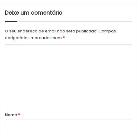
Deixe um comentário
O seu endereço de email não será publicado.
Campos
obrigatórios marcados com
*
C
o
m
e
n
t
á
r
Nome
*
i
o