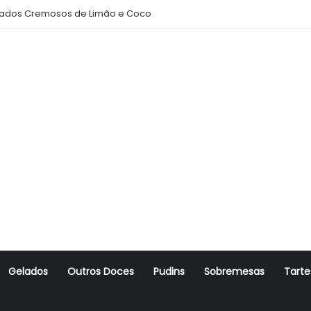
ados Cremosos de Limão e Coco
Gelados
Outros Doces
Pudins
Sobremesas
Tarte
r