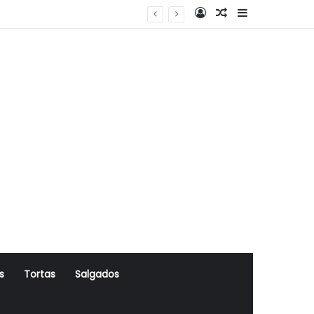
Log In
Artigo Aleatório
Sidebar
s
Tortas
Salgados