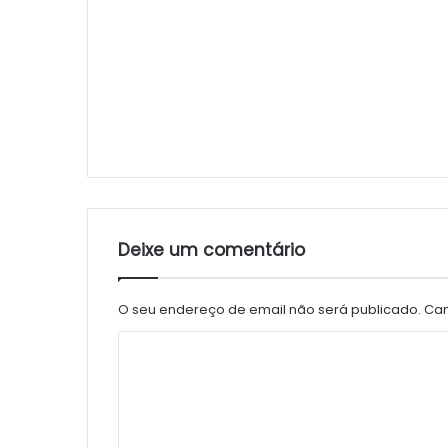
Deixe um comentário
O seu endereço de email não será publicado.
Cam
C
o
m
e