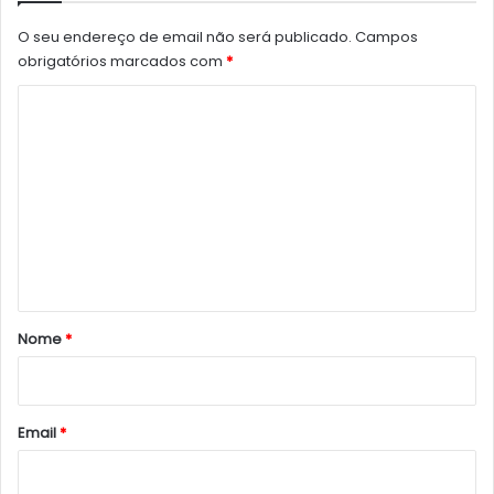
O seu endereço de email não será publicado.
Campos
obrigatórios marcados com
*
C
o
m
e
n
t
á
r
Nome
*
i
o
*
Email
*