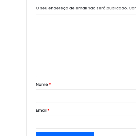
O seu endereço de email não será publicado.
Cam
C
o
m
e
n
t
á
r
Nome
*
i
o
*
Email
*