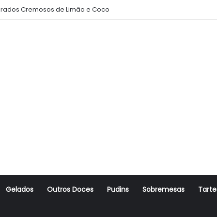
rados Cremosos de Limão e Coco
Gelados
Outros Doces
Pudins
Sobremesas
Tarte
r