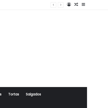
Log In
Artigo Aleatório
Sidebar
s
Tortas
Salgados