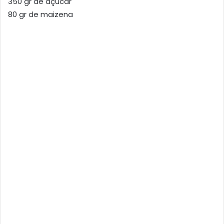
350 gr de açucar
80 gr de maizena