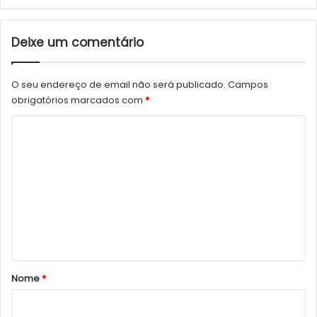
Deixe um comentário
O seu endereço de email não será publicado.
Campos
obrigatórios marcados com
*
C
o
m
e
n
t
á
r
Nome
*
i
o