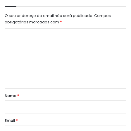
O seu endereço de email não será publicado.
Campos
obrigatórios marcados com
*
C
o
m
e
n
t
á
r
Nome
*
i
o
*
Email
*