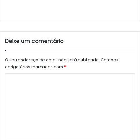
Deixe um comentário
O seu endereço de email não será publicado.
Campos
obrigatórios marcados com
*
C
o
m
e
n
t
á