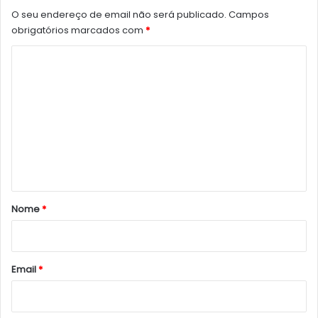
O seu endereço de email não será publicado.
Campos
obrigatórios marcados com
*
C
o
m
e
n
t
á
r
Nome
*
i
o
*
Email
*