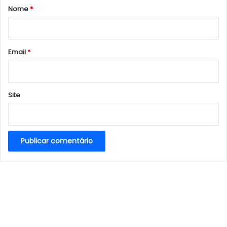
r
Nome
*
i
o
*
Email
*
Site