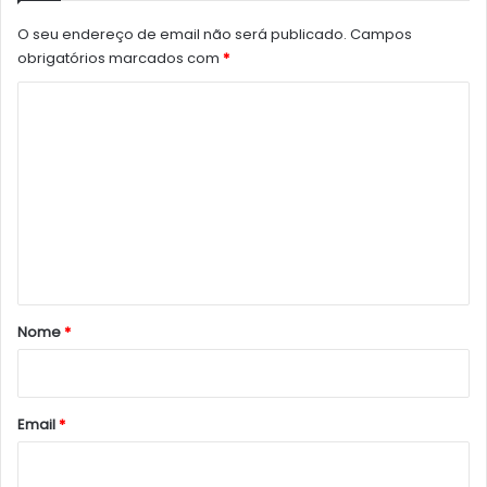
O seu endereço de email não será publicado.
Campos
obrigatórios marcados com
*
C
o
m
e
n
t
á
r
Nome
*
i
o
*
Email
*