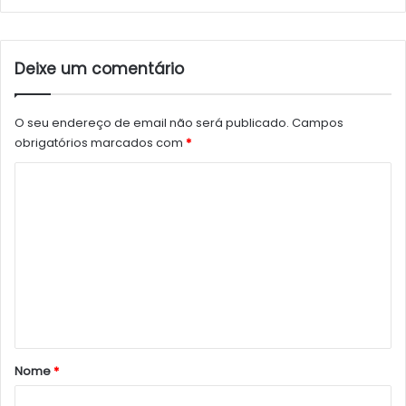
Deixe um comentário
O seu endereço de email não será publicado.
Campos
obrigatórios marcados com
*
C
o
m
e
n
t
á
r
Nome
*
i