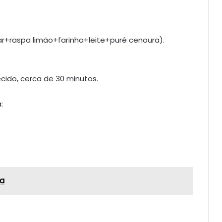
ar+raspa limão+farinha+leite+puré cenoura).
ecido, cerca de 30 minutos.
:
ja