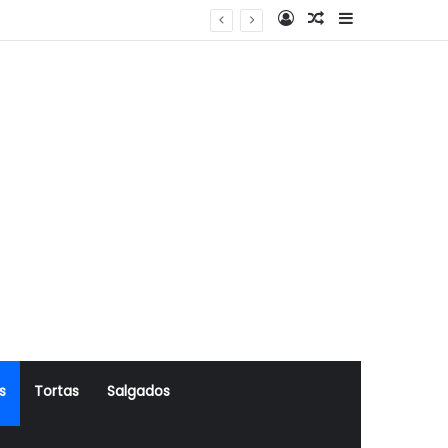
Log In
Artigo Aleatório
Sidebar
s
Tortas
Salgados