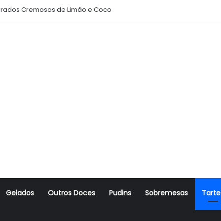
rados Cremosos de Limão e Coco
Gelados
Outros Doces
Pudins
Sobremesas
Tarte
r