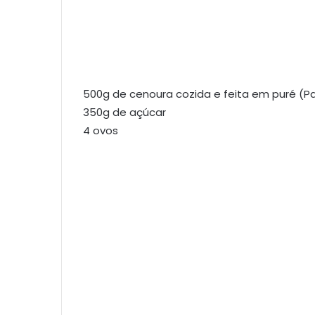
500g de cenoura cozida e feita em puré (
350g de açúcar
4 ovos