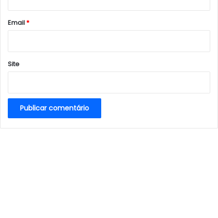
o
*
Email
*
Site