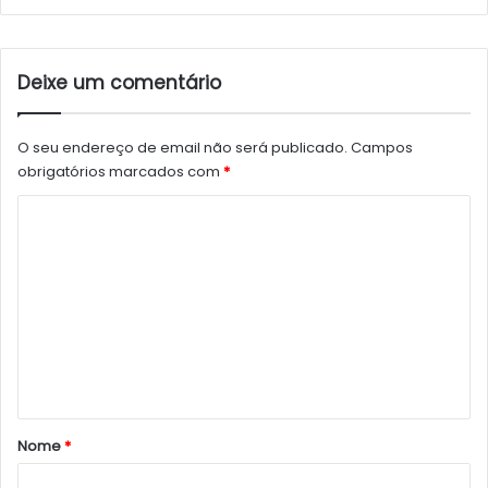
Deixe um comentário
O seu endereço de email não será publicado.
Campos
obrigatórios marcados com
*
C
o
m
e
n
t
á
r
Nome
*
i