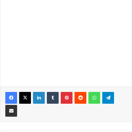
LinkedIn
Tumblr
Pinterest
Reddit
WhatsApp
Telegra
Partilhar Via Email