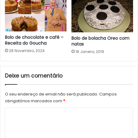
Bolo de chocolate e café –
Bolo de bolacha Oreo com
Receita do Goucha
natas
28 Novembro, 2024
18 Janeiro, 2019
Deixe um comentário
O seu endereço de email não será publicado.
Campos
obrigatórios marcados com
*
C
o
m