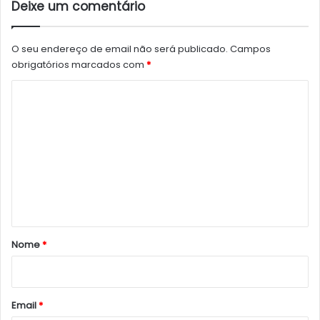
Deixe um comentário
O seu endereço de email não será publicado.
Campos
obrigatórios marcados com
*
C
o
m
e
n
t
á
r
Nome
*
i
o
*
Email
*