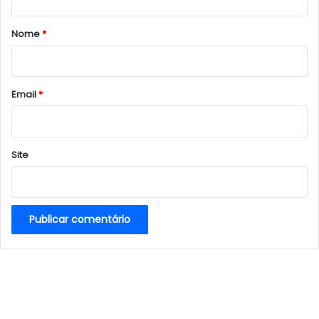
á
r
Nome
*
i
o
*
Email
*
Site