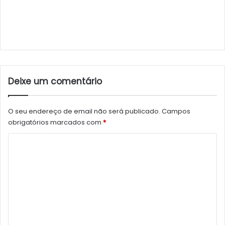
Deixe um comentário
O seu endereço de email não será publicado.
Campos
obrigatórios marcados com
*
C
o
m
e
n
t