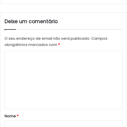
Deixe um comentário
O seu endereço de email não será publicado.
Campos
obrigatórios marcados com
*
C
o
m
e
n
t
á
r
Nome
*
i