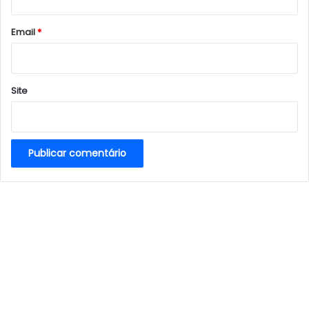
o
*
Email
*
Site