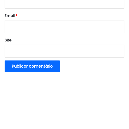
o
*
Email
*
Site