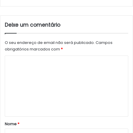
Deixe um comentário
O seu endereço de email não será publicado.
Campos
obrigatórios marcados com
*
C
o
m
e
n
t
á
r
Nome
*
i