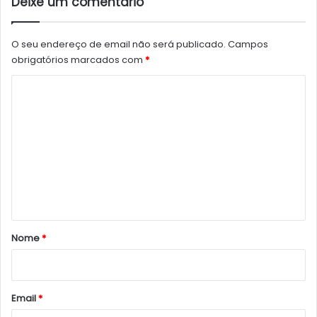
Deixe um comentário
O seu endereço de email não será publicado.
Campos
obrigatórios marcados com
*
C
o
m
e
n
t
á
r
Nome
*
i
o
*
Email
*