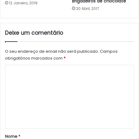
Brigadeiros de chocolate
12 Janeiro, 2019
30 Abril, 2017
Deixe um comentário
O seu endereço de email não será publicado.
Campos
obrigatórios marcados com
*
C
o
m
e
n
t
á
r
Nome
*