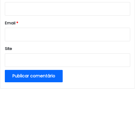
i
o
*
Email
*
Site