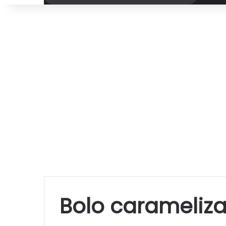
por
Bolo carameliz