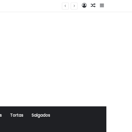
Log In
Artigo Aleatório
Sidebar
s
Tortas
Salgados