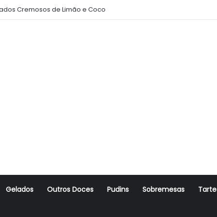
ados Cremosos de Limão e Coco
Gelados
Outros Doces
Pudins
Sobremesas
Tarte
r