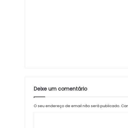
Deixe um comentário
O seu endereço de email não será publicado.
Cam
C
o