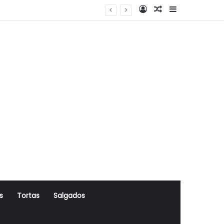
Log In
Artigo Aleatório
Sidebar
s
Tortas
Salgados