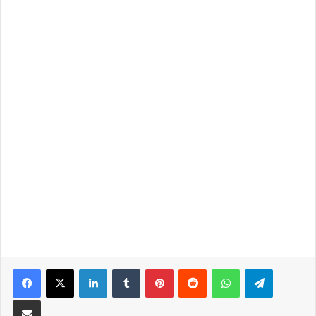
LinkedIn
Tumblr
Pinterest
Reddit
WhatsApp
Telegra
Partilhar Via Email