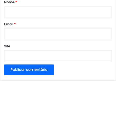
r
Nome
*
i
o
*
Email
*
Site