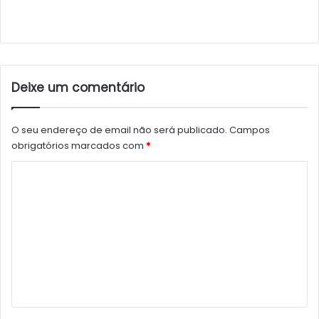
Deixe um comentário
O seu endereço de email não será publicado.
Campos
obrigatórios marcados com
*
C
o
m
e
n
t
á