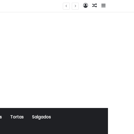
Log In
Artigo Aleatório
Sidebar
s
Tortas
Salgados